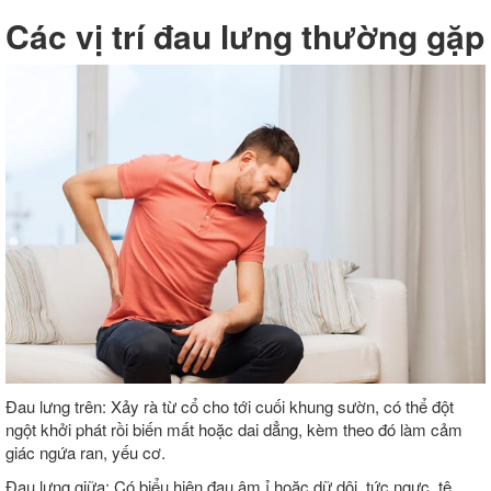
Các vị trí đau lưng thường gặp
Đau lưng trên: Xảy rà từ cổ cho tới cuối khung sườn, có thể đột
ngột khởi phát rồi biến mất hoặc dai dẳng, kèm theo đó làm cảm
giác ngứa ran, yếu cơ.
Đau lưng giữa: Có biểu hiện đau âm ỉ hoặc dữ dội, tức ngực, tê