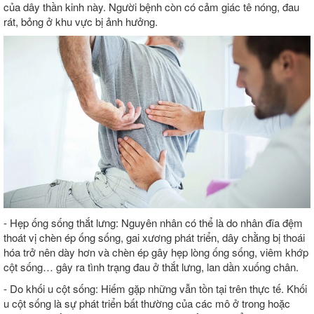
của dây thần kinh này. Người bệnh còn có cảm giác tê nóng, đau
rát, bỏng ở khu vực bị ảnh hưởng.
- Hẹp ống sống thắt lưng: Nguyên nhân có thể là do nhân đĩa đệm
thoát vị chèn ép ống sống, gai xương phát triển, dây chằng bị thoái
hóa trở nên dày hơn và chèn ép gây hẹp lòng ống sống, viêm khớp
cột sống… gây ra tình trạng đau ở thắt lưng, lan dần xuống chân.
- Do khối u cột sống: Hiếm gặp những vẫn tồn tại trên thực tế. Khối
u cột sống là sự phát triển bất thường của các mô ở trong hoặc