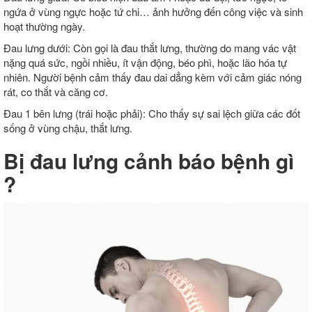
ngứa ở vùng ngực hoặc tứ chi… ảnh hưởng đến công việc và sinh
hoạt thường ngày.
Đau lưng dưới: Còn gọi là đau thắt lưng, thường do mang vác vật
nặng quá sức, ngồi nhiều, ít vận động, béo phì, hoặc lão hóa tự
nhiên. Người bệnh cảm thấy đau dai dẳng kèm với cảm giác nóng
rát, co thắt và căng cơ.
Đau 1 bên lưng (trái hoặc phải): Cho thấy sự sai lệch giữa các đốt
sống ở vùng chậu, thắt lưng.
Bị đau lưng cảnh báo bệnh gì
?