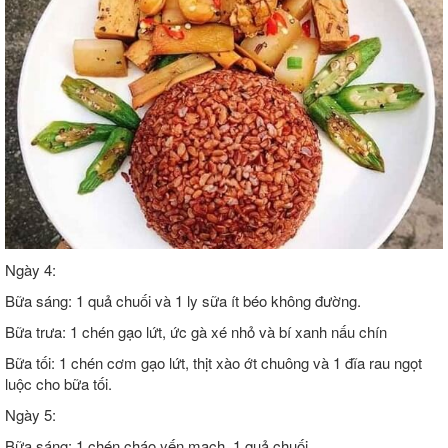
Ngày 4:
Bữa sáng: 1 quả chuối và 1 ly sữa ít béo không đường.
Bữa trưa: 1 chén gạo lứt, ức gà xé nhỏ và bí xanh nấu chín
Bữa tối: 1 chén cơm gạo lứt, thịt xào ớt chuông và 1 đĩa rau ngọt
luộc cho bữa tối.
Ngày 5:
Bữa sáng: 1 chén cháo yến mạch, 1 quả chuối,