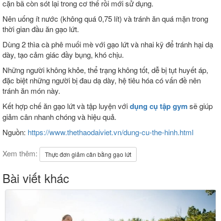
cặn bã còn sót lại trong cơ thể rồi mới sử dụng.
Nên uống ít nước (không quá 0,75 lít) và tránh ăn quá mặn trong
thời gian đầu ăn gạo lứt.
Dùng 2 thìa cà phê muối mè với gạo lứt và nhai kỹ để tránh hại dạ
dày, tạo cảm giác đầy bụng, khó chịu.
Những người không khỏe, thể trạng không tốt, dễ bị tụt huyết áp,
đặc biệt những người bị đau dạ dày, hệ tiêu hóa có vấn đề nên
tránh ăn món này.
Kết hợp chế ăn gạo lứt và tập luyện với
dụng cụ tập gym
sẽ giúp
giảm cân nhanh chóng và hiệu quả.
Nguồn:
https://www.thethaodaiviet.vn/dung-cu-the-hinh.html
Xem thêm:
Thực đơn giảm cân bằng gạo lứt
Bài viết khác