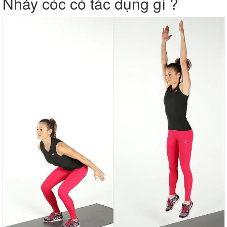
Nhảy cóc có tác dụng gì ?