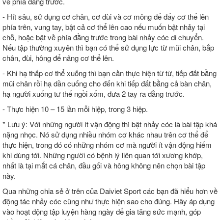
về phía đằng trước.
- Hít sâu, sử dụng cơ chân, cơ đùi và cơ mông để đẩy cơ thể lên
phía trên, vung tay, bật cả cơ thể lên cao nếu muốn bật nhảy tại
chỗ, hoặc bật về phía đằng trước trong bài nhảy cóc di chuyển.
Nếu tập thường xuyên thì bạn có thể sử dụng lực từ mũi chân, bắp
chân, đùi, hông để nâng cơ thể lên.
- Khi hạ thấp cơ thể xuống thì bạn cần thực hiện từ từ, tiếp đất bằng
mũi chân rồi hạ dần cuống cho đến khi tiếp đất bằng cả bàn chân,
hạ người xuống tư thế ngồi xổm, đưa 2 tay ra đằng trước.
- Thực hiện 10 – 15 lần mỗi hiệp, trong 3 hiệp.
* Lưu ý: Với những người ít vận động thì bật nhảy cóc là bài tập khá
nặng nhọc. Nó sử dụng nhiều nhóm cơ khác nhau trên cơ thể để
thực hiện, trong đó có những nhóm cơ mà người ít vận động hiếm
khi dùng tới. Những người có bệnh lý liên quan tới xương khớp,
nhất là tại mắt cá chân, đầu gối và hông không nên chọn bài tập
này.
Qua những chia sẻ ở trên của Daiviet Sport các bạn đã hiểu hơn về
động tác nhảy cóc cũng như thực hiện sao cho đúng. Hãy áp dụng
vào hoạt động tập luyện hàng ngày để gia tăng sức mạnh, góp