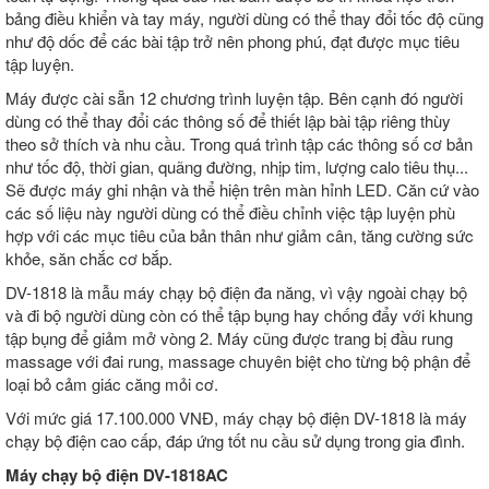
bảng điều khiển và tay máy, người dùng có thể thay đổi tốc độ cũng
như độ dốc để các bài tập trở nên phong phú, đạt được mục tiêu
tập luyện.
Máy được cài sẵn 12 chương trình luyện tập. Bên cạnh đó người
dùng có thể thay đổi các thông số để thiết lập bài tập riêng thùy
theo sở thích và nhu cầu. Trong quá trình tập các thông số cơ bản
như tốc độ, thời gian, quãng đường, nhịp tim, lượng calo tiêu thụ...
Sẽ được máy ghi nhận và thể hiện trên màn hỉnh LED. Căn cứ vào
các số liệu này người dùng có thể điều chỉnh việc tập luyện phù
hợp với các mục tiêu của bản thân như giảm cân, tăng cường sức
khỏe, săn chắc cơ bắp.
DV-1818 là mẫu máy chạy bộ điện đa năng, vì vậy ngoài chạy bộ
và đi bộ người dùng còn có thể tập bụng hay chống đẩy với khung
tập bụng để giảm mở vòng 2. Máy cũng được trang bị đầu rung
massage với đai rung, massage chuyên biệt cho từng bộ phận để
loại bỏ cảm giác căng mỏi cơ.
Với mức giá 17.100.000 VNĐ, máy chạy bộ điện DV-1818 là máy
chạy bộ điện cao cấp, đáp ứng tốt nu cầu sử dụng trong gia đình.
Máy chạy bộ điện DV-1818AC