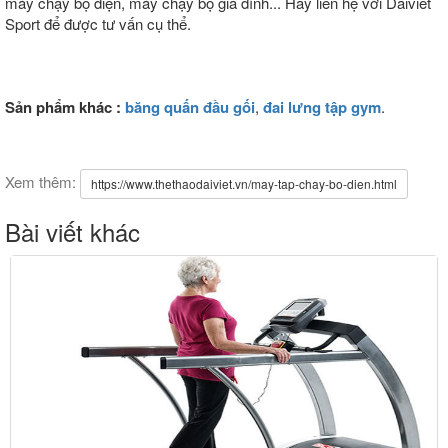
máy chạy bộ điện, máy chạy bộ gia đình... Hãy liên hệ với Daiviet
Sport để được tư vấn cụ thể.
Sản phẩm khác :
băng quấn đầu gối
,
đai lưng tập gym
.
Xem thêm:
https://www.thethaodaiviet.vn/may-tap-chay-bo-dien.html
Bài viết khác