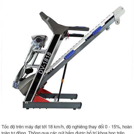
Tốc độ trên máy đạt tới 18 km/h, độ nghiêng thay đổi 0 - 15%, hoàn
toàn tự động. Thông qua các nút bấm được bố trí khoa học trên