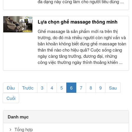
đa dạng này cũng làm cho người tiêu dùng ...
Lựa chọn ghế massage thông minh
Ghế massage là sản phẩm mới ra trên thị
trường, do đó mà nhiều người còn nghi vấn và
băn khoăn không biết dùng ghế massage toàn
thân thế nào cho hiệu quả? Cuộc sống càng
ngày càng tăng trưởng, đương đại, những
công việc thường ngày thỉnh thoảng khiến ...
(current)
Đầu
Trước
3
4
5
6
7
8
9
Sau
Cuối
Danh mục
Tổng hợp